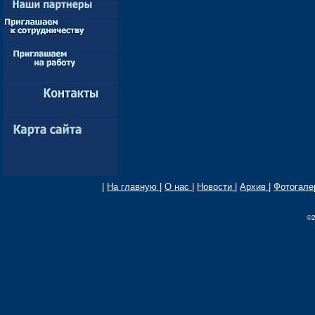
|
На главную
|
О нас
|
Новости
|
Архив
|
Фотогал
©