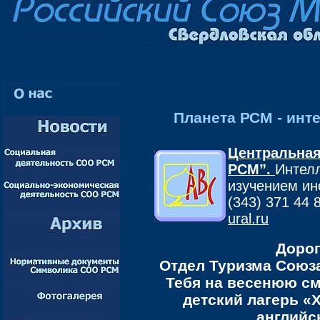
Планета РСМ - инт
Центральна
РСМ”.
Интелл
изучением ин
(343) 371 44 
ural.ru
Дорог
Отдел Туризма Союз
Тебя на весенюю с
детский лагерь «
английс