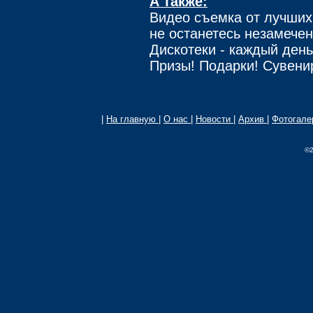
А также:
Видео съемка от лучших
не останетесь незамече
Дискотеки - каждый день
Призы! Подарки! Сувени
|
На главную
|
О нас
|
Новости
|
Архив
|
Фотогал
©