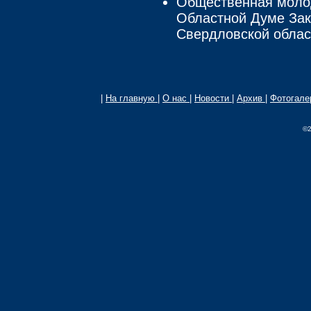
Общественная моло
Областной Думе Зак
Свердловской облас
|
На главную
|
О нас
|
Новости
|
Архив
|
Фотогал
©