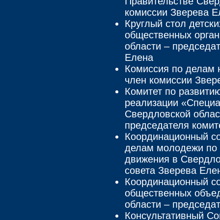
Правительстве Свер
комиссии Зверева Е
Круглый стол детск
общественных орган
области – председат
Елена
Комиссия по делам 
член комиссии Звер
Комитет по развити
реализации «Специ
Свердловской облас
председателя комит
Координационный со
делам молодежи по 
движения в Свердло
совета Зверева Еле
Координационный со
общественных объе
области – председа
Консультативный Со