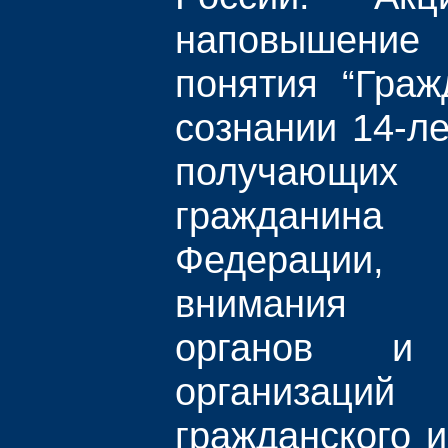
наповышени
понятия “Граж
сознании 14-ле
получающ
гражданин
Федерации,
внимания го
органов и 
организаци
гражданского и