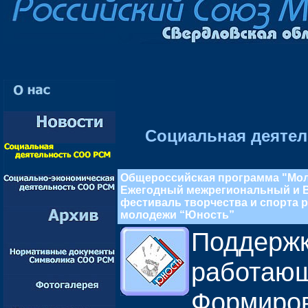
Социальная деяте
Общероссийская программа "Мол
Ежегодный межрегиональный и 
фестиваль творчества и спорта
молодежи “Юность”
Поддерж
работаю
Формиро