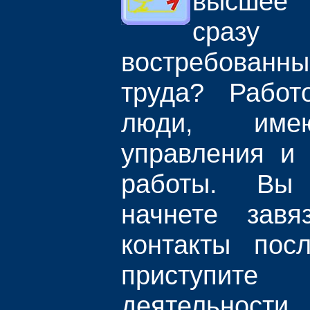
высшее
сраз
востребова
труда? Работ
люди, име
управления и 
работы. Вы
начнете завя
контакты пос
приступит
деятельности