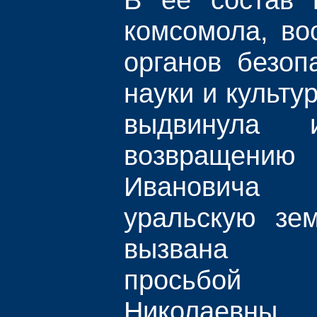
комсомола, во
органов безоп
науки и культу
выдвинула 
возвращению
Ивановича 
уральскую зе
вызвана н
просьбой
Николаевны