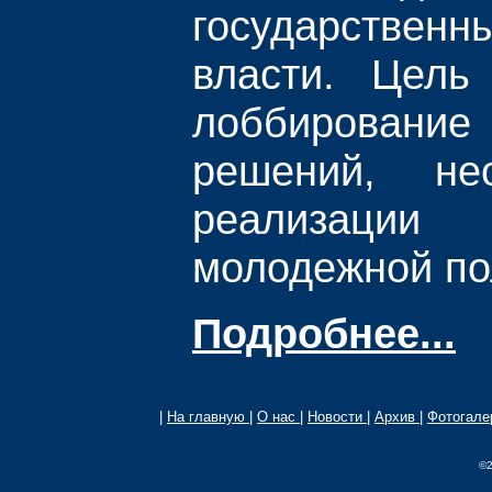
государств
власти. Цель
лоббирова
решений, не
реализации г
молодежной по
Подробнее...
|
На главную
|
О нас
|
Новости
|
Архив
|
Фотогал
©