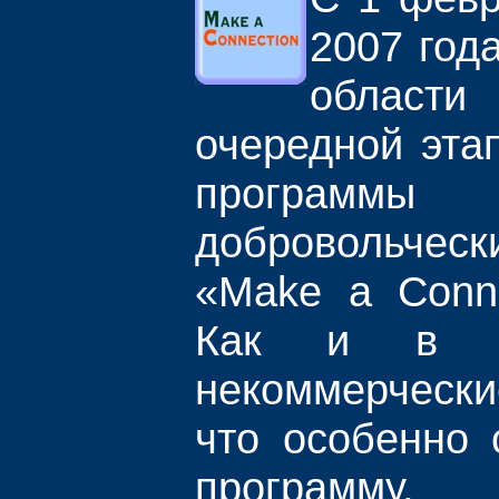
2007 год
облас
очередной эта
программ
добровольче
«Make a Conne
Как и в п
некоммерчески
что особенно 
программу,