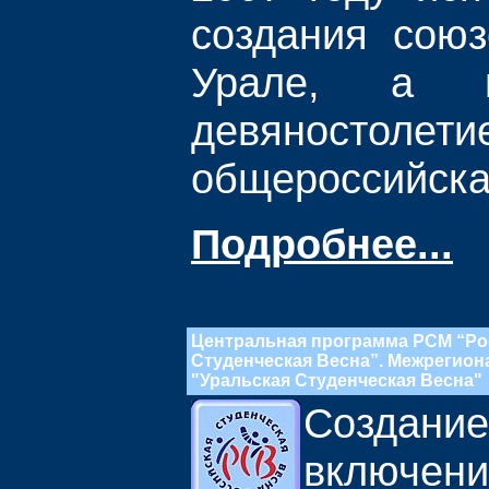
создания сою
Урале, а 
девяностолет
общероссийска
Подробнее...
Центральная программа РСМ “Ро
Студенческая Весна”. Межрегио
"Уральская Студенческая Весна"
Создани
включен