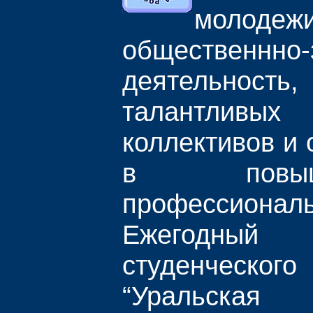
мол
общественнно
деятельнос
талантливых
коллективов и
в повы
профессиона
Ежегодны
студенческо
“Уральская