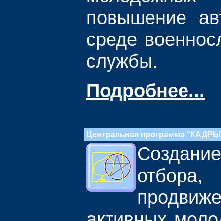
повышение ав
среде военнос
службы.
Подробнее...
Центральная программа “КАДР
Созда
отбора,
продвиж
активных моло