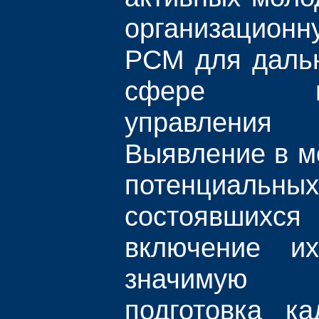
организацио
РСМ для даль
сфере госу
управления
Выявление в м
потенциа
состоявших
включение и
значимую д
подготовка ка