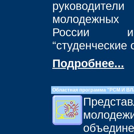
руководит
молодежных
России и
“студенческие 
Подробнее...
Областная программа “РСМ И В
Представ
молодеж
объедине