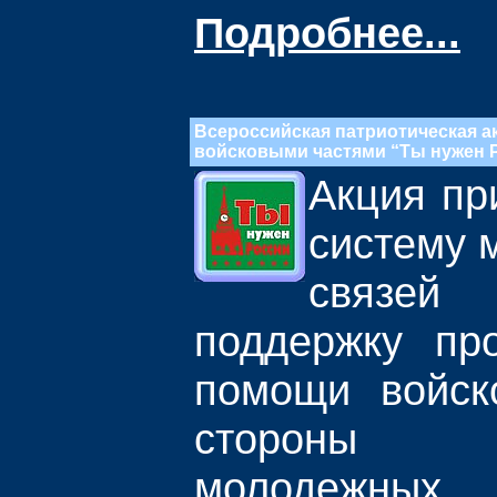
Подробнее...
Всероссийская патриотическая а
войсковыми частями “Ты нужен 
Акция пр
систему 
связей
поддержку пр
помощи войск
стороны о
молодежных