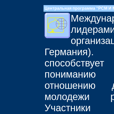
Центральная программа “РСМ И
Междуна
лидера
организ
Германия)
способствуе
пониманию
отношению 
молодежи р
Участники