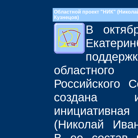
Областной проект "НИК" (Никола
Кузнецов)
В октяб
Екатер
поддержк
областно
Российского 
создана 
инициативна
(Николай Иван
В ее состав 